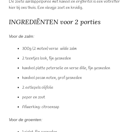
De zoete aardappelpuree met kaneel en erythritol is een voltreffer
hier bij ons thuis. Een vleugje zoet en kruidig.
INGREDIËNTEN voor 2 porties
Voor de zalm:
300g (2 moten) verse wilde zalm
2 teentjes look, fijn gesneden
handvol platte peterselie en verse dille, fijn gesneden
handvol pecan noten, grof gesneden
2 eetlepels olijfolie
peper en zout
Afwerking: citroensap
Voor de groenten: