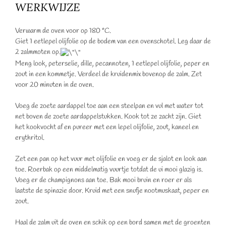
WERKWIJZE
Verwarm de oven voor op 180 °C.
Giet 1 eetlepel olijfolie op de bodem van een ovenschotel. Leg daar de
2 zalmmoten op.
Meng look, peterselie, dille, pecannoten, 1 eetlepel olijfolie, peper en
zout in een kommetje. Verdeel de kruidenmix bovenop de zalm. Zet
voor 20 minuten in de oven.
Voeg de zoete aardappel toe aan een steelpan en vul met water tot
net boven de zoete aardappelstukken. Kook tot ze zacht zijn. Giet
het kookvocht af en pureer met een lepel olijfolie, zout, kaneel en
erythritol.
Zet een pan op het vuur met olijfolie en voeg er de sjalot en look aan
toe. Roerbak op een middelmatig vuurtje totdat de ui mooi glazig is.
Voeg er de champignons aan toe. Bak mooi bruin en roer er als
laatste de spinazie door. Kruid met een snufje nootmuskaat, peper en
zout.
Haal de zalm uit de oven en schik op een bord samen met de groenten