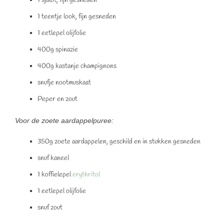
1 sjalot, fijn gesneden
1 teentje look, fijn gesneden
1 eetlepel olijfolie
400g spinazie
400g kastanje champignons
snufje nootmuskaat
Peper en zout
Voor de zoete aardappelpuree:
350g zoete aardappelen, geschild en in stukken gesneden
snuf kaneel
1 koffielepel
erythritol
1 eetlepel olijfolie
snuf zout