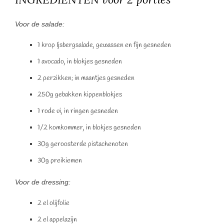
Voor de salade:
1 krop Ijsbergsalade, gewassen en fijn gesneden
1 avocado, in blokjes gesneden
2 perzikken; in maantjes gesneden
250g gebakken kippenblokjes
1 rode ui, in ringen gesneden
1/2 komkommer, in blokjes gesneden
30g geroosterde pistachenoten
30g preikiemen
Voor de dressing:
2 el olijfolie
2 el appelazijn