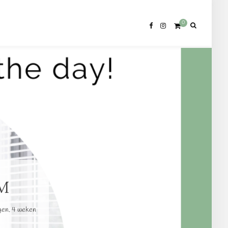
0
M
gen. 4 weken