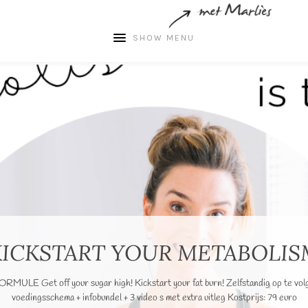
SHOW MENU
KICKSTART YOUR METABOLIS
ULE Get off your sugar high! Kickstart your fat burn! Zelfstandig op te vol
voedingsschema + infobundel + 3 video s met extra uitleg Kostprijs: 79 euro