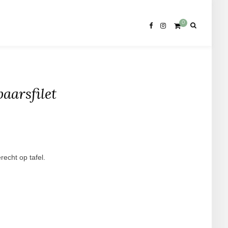
0
aarsfilet
echt op tafel.