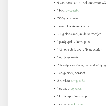
4 zeebaarsfilets op vel (ongeveer 600
1 blik
kokosmelk
200g broccolini
1 wortel, in dunne reepjes
150g bloemkool, in kleine roosjes
1 puntpaprika, in reepjes
1/2 rode chilipeper, fijn gesneden
1 ui, fijn gesneden
2 teentjes knoflook, geperst of fijn
1 cm gember, geraspt
2 el milde
currypasta
1 eetlepel
sojasaus
1 koffielepel limoensap
1 eetlepel
kokosolie