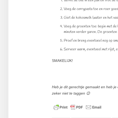
Verhit de olie in een pan en fruit de
Voeg de currypasta toe en roer goed
Giet de kokosmelk (water en het vas
Voeg de groenten toe: begin met de b
minuten verder garen. De groenten m
Proef en breng eventueel nog op sma
Serveer warm, eventueel met rijst, 
SMAKELIJK!
Heb je dit gerechtje gemaakt en heb je 
zeker niet te taggen 😉