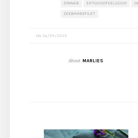
DINNER
EATGOODFEELGOOD
G
ZEEBAARSFILET
On
26/04/2025
About
MARLIES