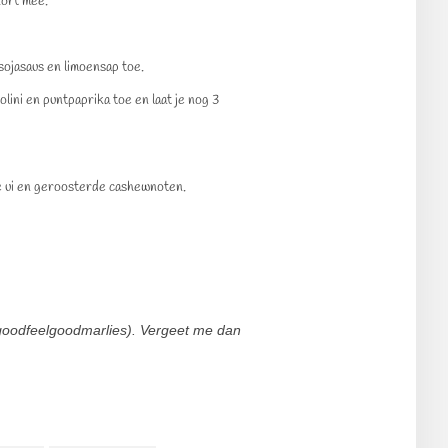
kort mee.
sojasaus en limoensap toe.
lini en puntpaprika toe en laat je nog 3
te ui en geroosterde cashewnoten.
atgoodfeelgoodmarlies). Vergeet me dan