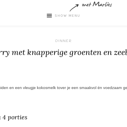
SHOW MENU
DINNER
ry met knapperige groenten en zeeb
ruiden en een vleugje kokosmelk tover je een smaakvol én voedzaam ger
4 porties