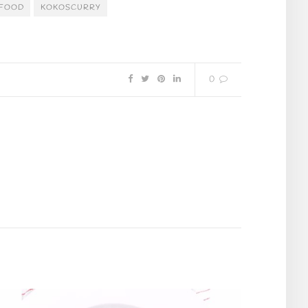
FOOD
KOKOSCURRY
0