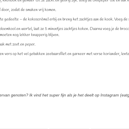
 ui, knoflook en gember tot ze zacht en geurig zijn. Voeg de chilipeper toe en bak 
 door, zodat de smaken vrij komen.
te gedeelte – de kokoscrème) erbij en breng het zachtjes aan de kook. Voeg de 
loemkool en wortel, laat ze 5 minuutjes zachtjes koken. Daarna voeg je de brocco
oeten nog lekker knapperig blijven.
ak met zout en peper.
een vers op het vel gebakken zeebaarsfilet en garneer met verse koriander, len
ervan genoten? Ik vind het super fijn als je het deelt op Instagram (e