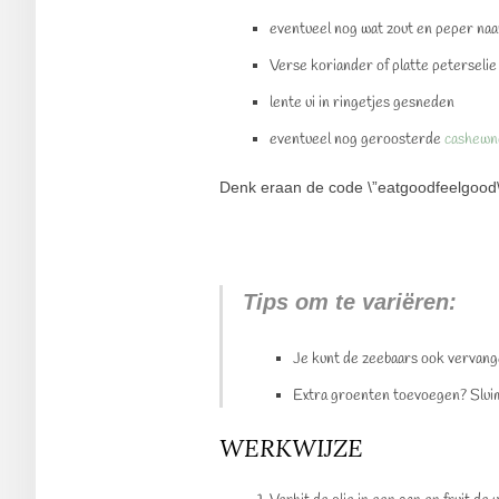
eventueel nog wat zout en peper na
Verse koriander of platte peterselie
lente ui in ringetjes gesneden
eventueel nog geroosterde
cashewn
Denk eraan de code \”eatgoodfeelgood\” 
Tips om te variëren:
Je kunt de zeebaars ook vervang
Extra groenten toevoegen? Sluim
WERKWIJZE