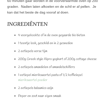
60 minuten gaar worden in de voorverwarmde oven op 200
graden. Nadien laten afkoelen en de schil er af pellen. Je
kan dat het beste de dag vooraf al doen.
INGREDIËNTEN
4 voorgekookte of in de oven gegaarde bio bieten
1 teentje look, geschild en in 2 gesneden
2 eetlepels verse tijm
200g Greek style Alpro yoghurt of 200g cottage cheese
2 eetlepels amandelen of amandelschilfers
1 eetlepel mierikswortel pasta of 1/2 koffielepel
mierikswortel poeder
2 eetlepels balsamico azijn
Peper en zout naar eigen smaak