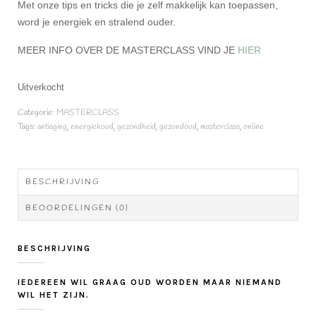
Met onze tips en tricks die je zelf makkelijk kan toepassen,
word je energiek en stralend ouder.
MEER INFO OVER DE MASTERCLASS VIND JE
HIER
Uitverkocht
Categorie:
MASTERCLASS
Tags:
antiaging
,
energiekoud
,
gezondheid
,
gezondoud
,
masterclass
,
online
BESCHRIJVING
BEOORDELINGEN (0)
BESCHRIJVING
IEDEREEN WIL GRAAG OUD WORDEN MAAR NIEMAND
WIL HET ZIJN.