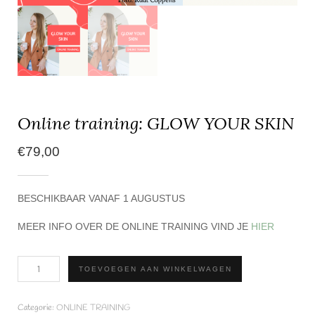
Online training: GLOW YOUR SKIN
€
79,00
BESCHIKBAAR VANAF 1 AUGUSTUS
MEER INFO OVER DE ONLINE TRAINING VIND JE
HIER
Online
TOEVOEGEN AAN WINKELWAGEN
training:
GLOW
YOUR
Categorie:
ONLINE TRAINING