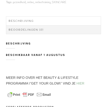
SKIN
Tags:
gezondheid
,
online
,
onlinetraining
,
SKINCARE
aantal
BESCHRIJVING
BEOORDELINGEN (0)
BESCHRIJVING
BESCHIKBAAR VANAF 1 AUGUSTUS
MEER INFO OVER HET BEAUTY & LIFESTYLE
PROGRAMMA \”GET YOUR GLOW\” VIND JE
HIER
GERELATEERDE PRODUCTEN