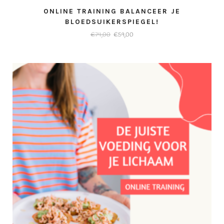
ONLINE TRAINING BALANCEER JE
BLOEDSUIKERSPIEGEL!
Oorspronkelijke
Huidige
€
74,00
€
59,00
prijs
prijs
was:
is:
€74,00.
€59,00.