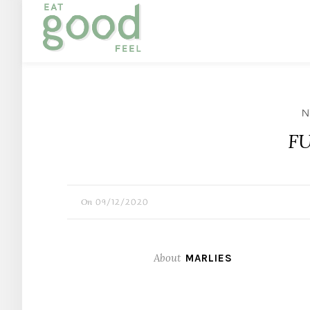
Ni
F
On
09/12/2020
About
MARLIES