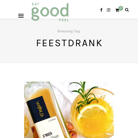
0
Browsing Tag:
FEESTDRANK