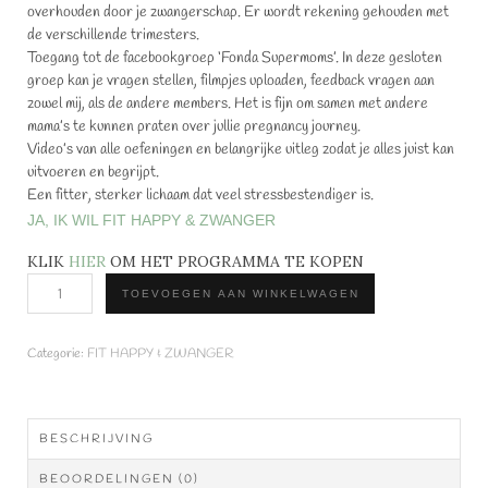
overhouden door je zwangerschap. Er wordt rekening gehouden met
de verschillende trimesters.
Toegang tot de facebookgroep ‘Fonda Supermoms’. In deze gesloten
groep kan je vragen stellen, filmpjes uploaden, feedback vragen aan
zowel mij, als de andere members. Het is fijn om samen met andere
mama’s te kunnen praten over jullie pregnancy journey.
Video’s van alle oefeningen en belangrijke uitleg zodat je alles juist kan
uitvoeren en begrijpt.
Een fitter, sterker lichaam dat veel stressbestendiger is.
JA, IK WIL FIT HAPPY & ZWANGER
KLIK
HIER
OM HET PROGRAMMA TE KOPEN
Fit,
TOEVOEGEN AAN WINKELWAGEN
happy
en
zwanger
Categorie:
FIT HAPPY & ZWANGER
aantal
BESCHRIJVING
BEOORDELINGEN (0)